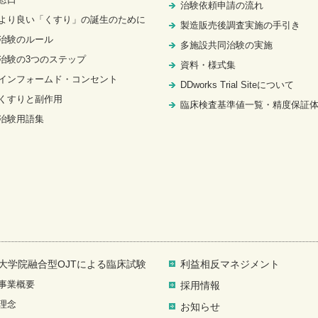
治験依頼申請の流れ
より良い「くすり」の誕生のために
製造販売後調査実施の手引き
治験のルール
多施設共同治験の実施
治験の3つのステップ
資料・様式集
インフォームド・コンセント
DDworks Trial Siteについて
くすりと副作用
臨床検査基準値一覧・精度保証
治験用語集
大学院融合型OJTによる臨床試験
利益相反マネジメント
事業概要
採用情報
理念
お知らせ