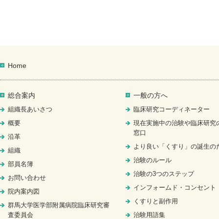
Home
総合案内
一般の方へ
組織長あいさつ
臨床研究コーディネーター
概要
現在実施中の治験や臨床研究
窓口
沿革
より良い「くすり」の誕生の
組織
治験のルール
部員名簿
治験の3つのステップ
お問い合わせ
インフォームド・コンセント
院内案内図
くすりと副作用
群馬大学医学部附属病院臨床研究審
査委員会
治験用語集