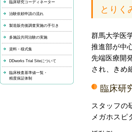
臨床研究コーディネーター
とりく
治験依頼申請の流れ
製造販売後調査実施の手引き
群馬大学医
多施設共同治験の実施
推進部が中
資料・様式集
先端医療開
DDworks Trial Siteについて
され、きめ
臨床検査基準値一覧・
精度保証体制
臨床研
スタッフの
メガホスピ