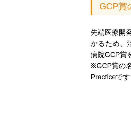
GCP賞
先端医療開
かるため、
病院GCP賞
※GCP賞の名
Practiceで